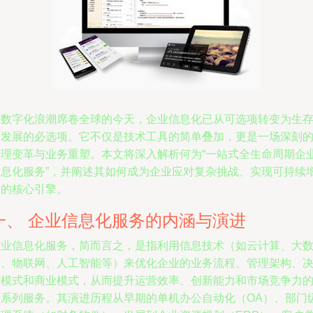
在数字化浪潮席卷全球的今天，企业信息化已从可选项转变为生
与发展的必选项。它不仅是技术工具的简单叠加，更是一场深刻
管理变革与业务重塑。本文将深入解析何为“一站式全生命周期企
信息化服务”，并阐述其如何成为企业应对复杂挑战、实现可持续
长的核心引擎。
一、 企业信息化服务的内涵与演进
企业信息化服务，简而言之，是指利用信息技术（如云计算、大
据、物联网、人工智能等）来优化企业的业务流程、管理架构、
策模式和商业模式，从而提升运营效率、创新能力和市场竞争力
一系列服务。其演进历程从早期的单机办公自动化（OA）、部门