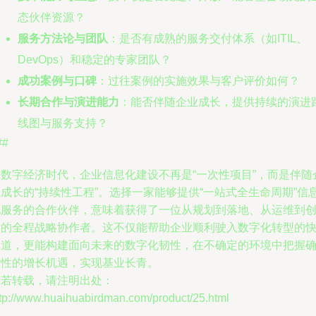
态伙伴资源？
服务方法论与团队
：是否有成熟的服务交付体系（如ITIL、
DevOps）和稳定的专家团队？
成功案例与口碑
：过往案例的实施效果与客户评价如何？
长期合作与演进能力
：能否伴随企业成长，提供持续的演进
线图与服务支持？
##
在数字经济时代，企业信息化建设不再是“一次性项目”，而是伴随
成长的“持续性工程”。选择一家能够提供“一站式全生命周期”信
化服务的合作伙伴，意味着获得了一位从规划到落地、从运维到
新的全程战略协作者。这不仅能帮助企业顺利驶入数字化转型的
车道，更能构建面向未来的数字化韧性，在不确定的环境中把握
定性的增长机遇，实现基业长青。
如若转载，请注明出处：
ttp://www.huaihuabirdman.com/product/25.html