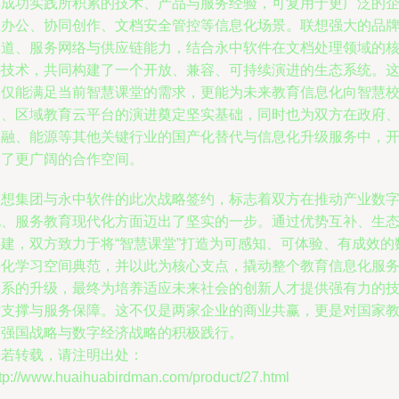
其成功实践所积累的技术、产品与服务经验，可复用于更广泛的
业办公、协同创作、文档安全管控等信息化场景。联想强大的品
渠道、服务网络与供应链能力，结合永中软件在文档处理领域的
心技术，共同构建了一个开放、兼容、可持续演进的生态系统。
不仅能满足当前智慧课堂的需求，更能为未来教育信息化向智慧
园、区域教育云平台的演进奠定坚实基础，同时也为双方在政府
金融、能源等其他关键行业的国产化替代与信息化升级服务中，
拓了更广阔的合作空间。
联想集团与永中软件的此次战略签约，标志着双方在推动产业数
化、服务教育现代化方面迈出了坚实的一步。通过优势互补、生
共建，双方致力于将“智慧课堂”打造为可感知、可体验、有成效的
字化学习空间典范，并以此为核心支点，撬动整个教育信息化服
体系的升级，最终为培养适应未来社会的创新人才提供强有力的
术支撑与服务保障。这不仅是两家企业的商业共赢，更是对国家
育强国战略与数字经济战略的积极践行。
如若转载，请注明出处：
ttp://www.huaihuabirdman.com/product/27.html