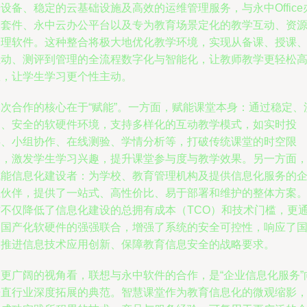
设备、稳定的云基础设施及高效的运维管理服务，与永中Office
公套件、永中云办公平台以及专为教育场景定化的教学互动、资
管理软件。这种整合将极大地优化教学环境，实现从备课、授课
互动、测评到管理的全流程数字化与智能化，让教师教学更轻松
效，让学生学习更个性主动。
本次合作的核心在于“赋能”。一方面，赋能课堂本身：通过稳定、
畅、安全的软硬件环境，支持多样化的互动教学模式，如实时投
屏、小组协作、在线测验、学情分析等，打破传统课堂的时空限
制，激发学生学习兴趣，提升课堂参与度与教学效果。另一方面
赋能信息化建设者：为学校、教育管理机构及提供信息化服务的
业伙伴，提供了一站式、高性价比、易于部署和维护的整体方案
这不仅降低了信息化建设的总拥有成本（TCO）和技术门槛，更
过国产化软硬件的强强联合，增强了系统的安全可控性，响应了
家推进信息技术应用创新、保障教育信息安全的战略要求。
从更广阔的视角看，联想与永中软件的合作，是“企业信息化服务”
垂直行业深度拓展的典范。智慧课堂作为教育信息化的微观缩影